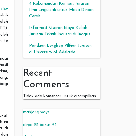
4 Rekomendasi Kampus Jurusan
s
slot
Ilmu Linguistik untuk Masa Depan
elah
Cerah
alah
Informasi Kisaran Biaya Kuliah
PT).
Jurusan Teknik Industri di Inggris
 oleh
n ke
Panduan Lengkap Pilihan Jurusan
di University of Adelaide
nggi
asil
Recent
ini,
ang,
Comments
bagi
Tidak ada komentar untuk ditampilkan.
mahjong ways
gkat
 ini
depo 25 bonus 25
a di
 dan