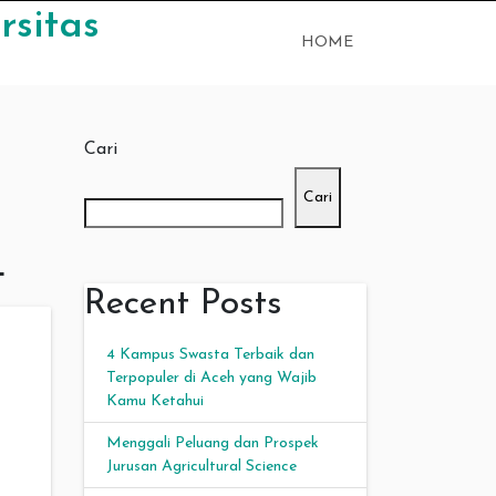
rsitas
HOME
Cari
Cari
4
Recent Posts
4 Kampus Swasta Terbaik dan
Terpopuler di Aceh yang Wajib
Kamu Ketahui
Menggali Peluang dan Prospek
Jurusan Agricultural Science