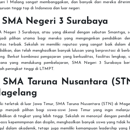
eri 1 Malang sangat membanggakan, dan banyak dari mereka diterim
uruan tinggi top di Indonesia dan luar negeri.
. SMA Negeri 3 Surabaya
 Negeri 3 Surabaya, atau yang dikenal dengan sebutan Smantiga, se
jadi pilihan utama bagi mereka yang menginginkan pendidikan de
litas terbaik. Sekolah ini memiliki reputasi yang sangat baik dalam d
idikan, dan telah menghasilkan banyak lulusan yang berprestasi di ber
ng. Berkat kombinasi pengajaran yang berkualitas, fasilitas lengkap, 
sana yang mendukung pembelajaran, SMA Negeri 3 Surabaya berh
ih peringkat tinggi di LTMPT.
. SMA Taruna Nusantara (ST
agelang
ki terletak di luar Jawa Timur, SMA Taruna Nusantara (STN) di Mage
ap menjadi pilihan bagi siswa-siswi Jawa Timur yang ingin melanju
idikan di tingkat yang lebih tinggi. Sekolah ini menonjol dengan pendi
asis kepemimpinan dan disiplin, menghasilkan banyak siswa yang tidak 
gul dalam akademik, tetapi juga memiliki kemampuan leadership yang b