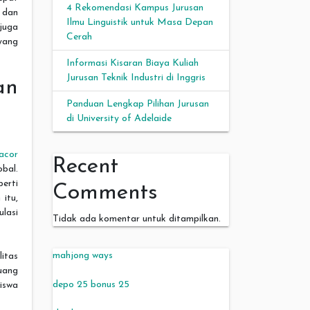
4 Rekomendasi Kampus Jurusan
 dan
Ilmu Linguistik untuk Masa Depan
juga
Cerah
yang
Informasi Kisaran Biaya Kuliah
Jurusan Teknik Industri di Inggris
an
Panduan Lengkap Pilihan Jurusan
di University of Adelaide
acor
Recent
bal.
erti
Comments
 itu,
lasi
Tidak ada komentar untuk ditampilkan.
mahjong ways
litas
ruang
depo 25 bonus 25
siswa