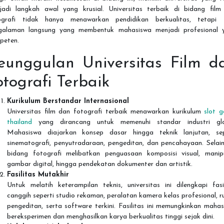
jadi langkah awal yang krusial. Universitas terbaik di bidang film
ografi tidak hanya menawarkan pendidikan berkualitas, tetapi 
galaman langsung yang membentuk mahasiswa menjadi profesional 
peten.
eunggulan Universitas Film d
otografi Terbaik
Kurikulum Berstandar Internasional
Universitas film dan fotografi terbaik menawarkan kurikulum
slot g
thailand
yang dirancang untuk memenuhi standar industri glo
Mahasiswa diajarkan konsep dasar hingga teknik lanjutan, sep
sinematografi, penyutradaraan, pengeditan, dan pencahayaan. Selain
bidang fotografi melibatkan penguasaan komposisi visual, manipu
gambar digital, hingga pendekatan dokumenter dan artistik.
Fasilitas Mutakhir
Untuk melatih keterampilan teknis, universitas ini dilengkapi fasi
canggih seperti studio rekaman, peralatan kamera kelas profesional, 
pengeditan, serta software terkini. Fasilitas ini memungkinkan maha
bereksperimen dan menghasilkan karya berkualitas tinggi sejak dini.