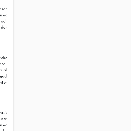
asan
iswa
awah
 dan
ereka
atau
sial,
njadi
nten
untuk
stri
siswa