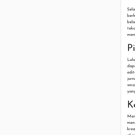
Sel
ber
bel
tek
mem
P
Lulu
dap
edit
jurn
wir
yang
K
Memi
men
krea