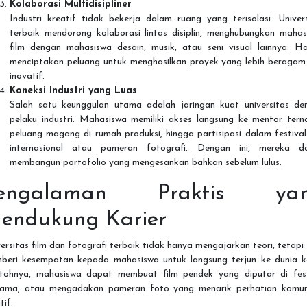
Kolaborasi Multidisipliner
Industri kreatif tidak bekerja dalam ruang yang terisolasi. Univer
terbaik mendorong kolaborasi lintas disiplin, menghubungkan mahas
film dengan mahasiswa desain, musik, atau seni visual lainnya. Hal
menciptakan peluang untuk menghasilkan proyek yang lebih beragam
inovatif.
Koneksi Industri yang Luas
Salah satu keunggulan utama adalah jaringan kuat universitas de
pelaku industri. Mahasiswa memiliki akses langsung ke mentor tern
peluang magang di rumah produksi, hingga partisipasi dalam festival
internasional atau pameran fotografi. Dengan ini, mereka d
membangun portofolio yang mengesankan bahkan sebelum lulus.
engalaman Praktis ya
endukung Karier
ersitas film dan fotografi terbaik tidak hanya mengajarkan teori, tetapi
beri kesempatan kepada mahasiswa untuk langsung terjun ke dunia ke
tohnya, mahasiswa dapat membuat film pendek yang diputar di fest
nama, atau mengadakan pameran foto yang menarik perhatian komun
tif.