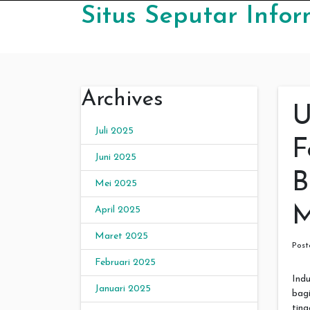
Skip to content
Situs Seputar Infor
Archives
U
Juli 2025
F
Juni 2025
B
Mei 2025
M
April 2025
Maret 2025
Pos
Februari 2025
Ind
Januari 2025
bag
ting