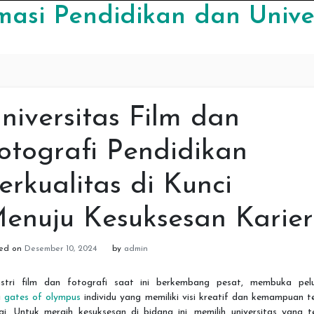
masi Pendidikan dan Unive
niversitas Film dan
otografi Pendidikan
erkualitas di Kunci
enuju Kesuksesan Karier
ted on
Desember 10, 2024
by
admin
ustri film dan fotografi saat ini berkembang pesat, membuka pel
i
gates of olympus
individu yang memiliki visi kreatif dan kemampuan t
gi. Untuk meraih kesuksesan di bidang ini, memilih universitas yang 