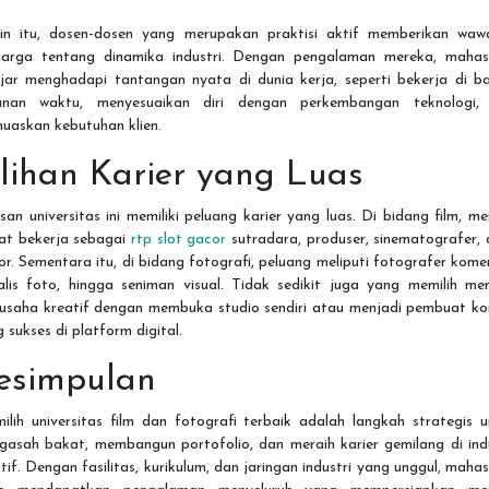
ain itu, dosen-dosen yang merupakan praktisi aktif memberikan waw
harga tentang dinamika industri. Dengan pengalaman mereka, mahas
ajar menghadapi tantangan nyata di dunia kerja, seperti bekerja di b
anan waktu, menyesuaikan diri dengan perkembangan teknologi,
uaskan kebutuhan klien.
ilihan Karier yang Luas
san universitas ini memiliki peluang karier yang luas. Di bidang film, m
at bekerja sebagai
rtp slot gacor
sutradara, produser, sinematografer, 
or. Sementara itu, di bidang fotografi, peluang meliputi fotografer komer
alis foto, hingga seniman visual. Tidak sedikit juga yang memilih me
ausaha kreatif dengan membuka studio sendiri atau menjadi pembuat ko
 sukses di platform digital.
esimpulan
lih universitas film dan fotografi terbaik adalah langkah strategis 
gasah bakat, membangun portofolio, dan meraih karier gemilang di indu
tif. Dengan fasilitas, kurikulum, dan jaringan industri yang unggul, maha