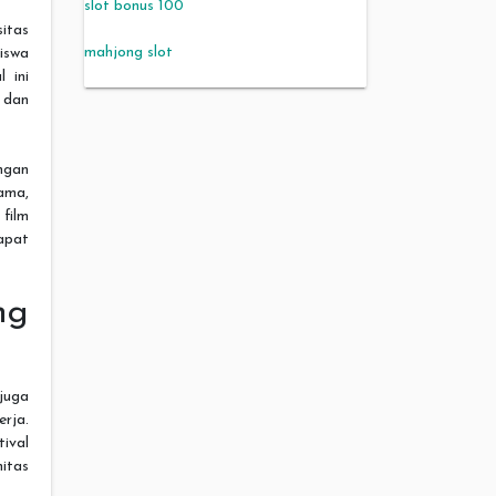
slot bonus 100
sitas
mahjong slot
iswa
 ini
 dan
ngan
ama,
 film
apat
ng
 juga
rja.
ival
itas